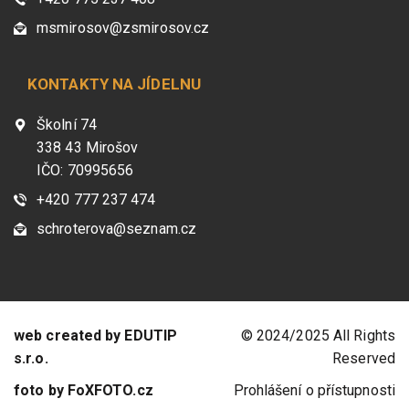
msmirosov@zsmirosov.cz
KONTAKTY NA JÍDELNU
Školní 74
338 43 Mirošov
IČO: 70995656
+420 777 237 474
schroterova@seznam.cz
web created by EDUTIP
© 2024/2025 All Rights
s.r.o.
Reserved
foto by FoXFOTO.cz
Prohlášení o přístupnosti