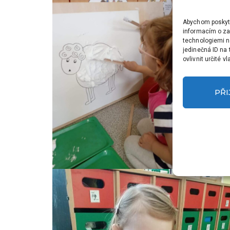
Abychom poskytli
informacím o zař
technologiemi n
jedinečná ID na
ovlivnit určité v
PŘ