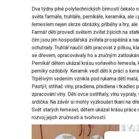
Dva týdny plné polytechnických činností čekalo n
světa farmáře, truhláře, perníkáře, keramika, ale i
řemeslem nejen skrze obrázky, příběhy a hry, ale
Farmář děti provedl světem zvířat žijících na stat
čím jsou jim hospodářská zvířata prospěšná a nauč
ochutnaly. Truhlář naučil děti pracovat z pilkou,
se dřevem, opracovávaly ho a zručným zatloukání
Perníkář dětem ukázal krásu voňavého řemesla, kd
perníky ozdobily. Keramik vedl děti k práci s keram
Trpělivým vedením vznikla pod rukama dětí malá,
Pastýř, střihač vlny, pradlena, přadlena i tkadle
zpracování vlny. Děti ovce ostříhaly, vlnu vypraly,
srdíčka. Na závěr si mohly vyzkoušet tkaní na d
Svět starých řemesel, dětem ukázal krásu práce n
rozvoj jejich zručnosti a tvořivosti.