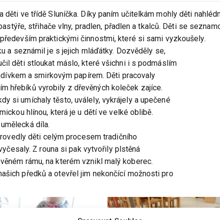
a děti ve třídě Sluníčka. Díky paním učitelkám mohly děti nahléd
 pastýře, střihače vlny, pradlen, přadlen a tkalců. Děti se seznam
 především praktickými činnostmi, které si sami vyzkoušely.
ku a seznámil je s jejich mláďátky. Dozvěděly se,
il děti stloukat máslo, které všichni i s podmáslím
 kladívkem a smirkovým papírem. Děti pracovaly
m hřebíků vyrobily z dřevěných koleček zajíce.
y si umíchaly těsto, uválely, vykrájely a upečené
ickou hlínou, která je u dětí ve velké oblibě.
 umělecká díla.
c provedly děti celým procesem tradičního
 vyčesaly. Z rouna si pak vytvořily plstěná
řevěném rámu, na kterém vznikl malý koberec.
ašich předků a otevřel jim nekončící možnosti pro