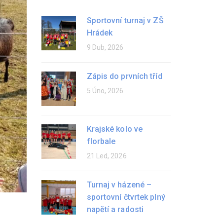
Sportovní turnaj v ZŠ
Hrádek
9 Dub, 2026
Zápis do prvních tříd
5 Úno, 2026
Krajské kolo ve
florbale
21 Led, 2026
Turnaj v házené –
sportovní čtvrtek plný
napětí a radosti