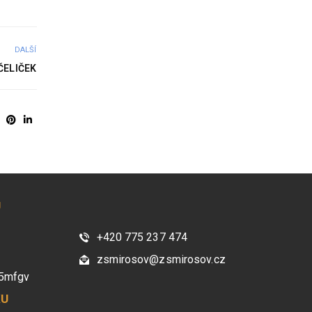
DALŠÍ
ČELIČEK
U
+420 775 237 474
zsmirosov@zsmirosov.cz
95mfgv
KU