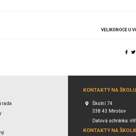
VELIKONOCE U V
KONTAKTY NA ŠKOL
 rada
Školní 74
338 43 Mirošov
y
Datová schránka: n
KONTAKTY NA ŠKOL
ný