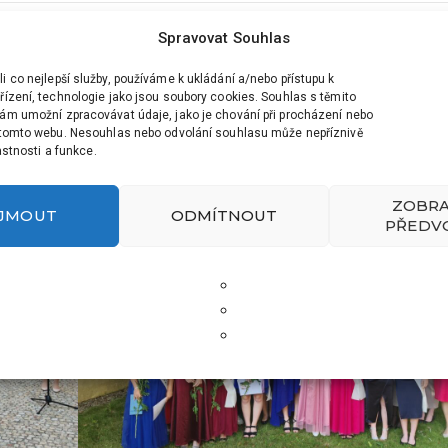
vského zámeckého parku slavnostní vyřazení žáků 9. A.
Spravovat Souhlas
rtové, která v úvodu zavzpomínala na uplynulých devět let povin
 co nejlepší služby, používáme k ukládání a/nebo přístupu k
pomoc při vzdělání.
ízení, technologie jako jsou soubory cookies. Souhlas s těmito
ám umožní zpracovávat údaje, jako je chování při procházení nebo
rý vehnal všem žákům a rodičům slzy do tváří.
 tomto webu. Nesouhlas nebo odvolání souhlasu může nepříznivě
lastnosti a funkce.
tě a věříme, že na svou základní školu budou s láskou vzpomín
ZOBRA
IJMOUT
ODMÍTNOUT
PŘEDV