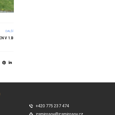
DALŠÍ
EN V 1.B
U
+420 775 237 474
zsmirosov@zsmirosov.cz