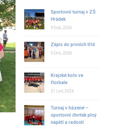
Sportovní turnaj v ZŠ
Hrádek
9 Dub, 2026
Zápis do prvních tříd
5 Úno, 2026
Krajské kolo ve
florbale
21 Led, 2026
Turnaj v házené –
sportovní čtvrtek plný
napětí a radosti