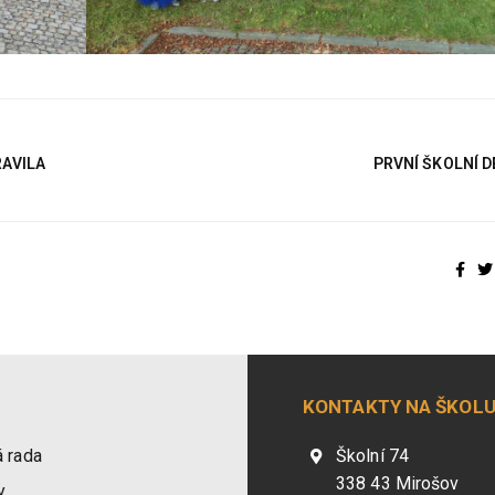
RAVILA
PRVNÍ ŠKOLNÍ D
KONTAKTY NA ŠKOL
 rada
Školní 74
338 43 Mirošov
y