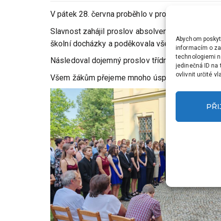
V pátek 28. června proběhlo v prostorách mirošo
Slavnost zahájil proslov absolventky Elišky Cine
Abychom poskytli
školní docházky a poděkovala všem učitelům za 
informacím o zař
technologiemi n
Následoval dojemný proslov třídní učitelky , kte
jedinečná ID na
ovlivnit určité v
Všem žákům přejeme mnoho úspěchů na jejich ces
PŘ