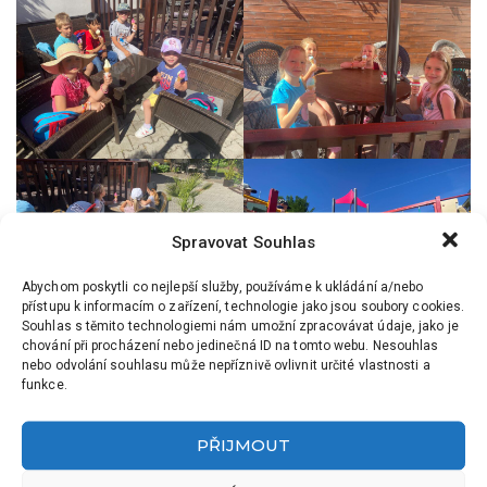
Spravovat Souhlas
Abychom poskytli co nejlepší služby, používáme k ukládání a/nebo
přístupu k informacím o zařízení, technologie jako jsou soubory cookies.
Souhlas s těmito technologiemi nám umožní zpracovávat údaje, jako je
chování při procházení nebo jedinečná ID na tomto webu. Nesouhlas
nebo odvolání souhlasu může nepříznivě ovlivnit určité vlastnosti a
funkce.
PŘEDCHOZÍ
DALŠÍ
VČELIČKY NA KOZLU
POSLEDNÍ DEN VE TŘÍDĚ
PŘIJMOUT