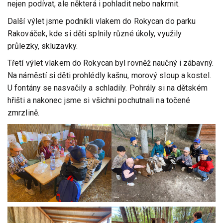
nejen podívat, ale některá i pohladit nebo nakrmit.
Další výlet jsme podnikli vlakem do Rokycan do parku
Rakováček, kde si děti splnily různé úkoly, využily
průlezky, skluzavky.
Třetí výlet vlakem do Rokycan byl rovněž naučný i zábavný.
Na náměstí si děti prohlédly kašnu, morový sloup a kostel.
U fontány se nasvačily a schladily. Pohrály si na dětském
hřišti a nakonec jsme si všichni pochutnali na točené
zmrzlině.