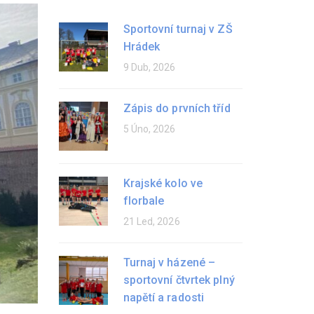
Sportovní turnaj v ZŠ
Hrádek
9 Dub, 2026
Zápis do prvních tříd
5 Úno, 2026
Krajské kolo ve
florbale
21 Led, 2026
Turnaj v házené –
sportovní čtvrtek plný
napětí a radosti