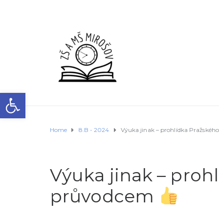
Open toolbar
Home
8.B - 2024
Výuka jinak – prohlídka Pražské
Výuka jinak – proh
průvodcem