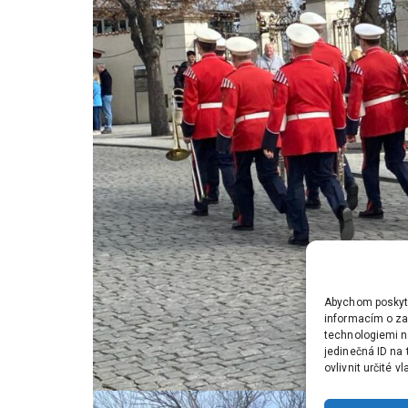
Abychom poskytli
informacím o zař
technologiemi n
jedinečná ID na
ovlivnit určité v