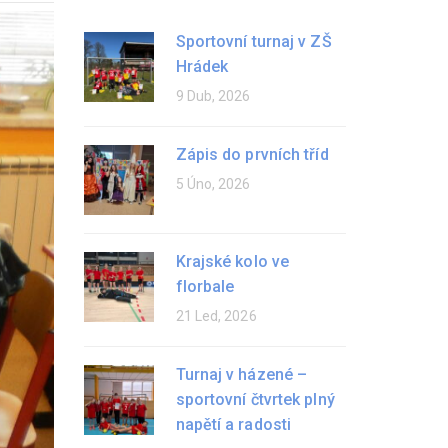
Sportovní turnaj v ZŠ
Hrádek
9 Dub, 2026
Zápis do prvních tříd
5 Úno, 2026
Krajské kolo ve
florbale
21 Led, 2026
Turnaj v házené –
sportovní čtvrtek plný
napětí a radosti