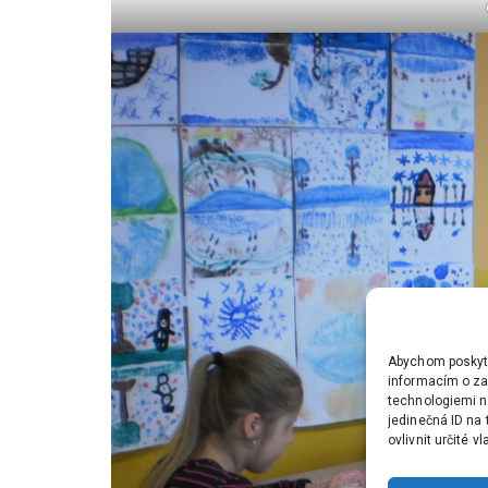
Abychom poskytli
informacím o zař
technologiemi n
jedinečná ID na
ovlivnit určité v