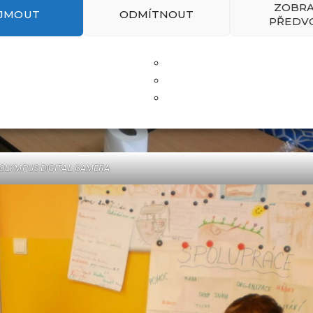
ZOBRA
IJMOUT
ODMÍTNOUT
PŘEDV
OLYMPUS DIGITAL CAMERA