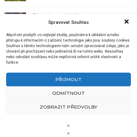
Zápis do prvních tříd
Spravovat Souhlas
5 Úno, 2026
Abychom poskytli co nejlepší služby, používáme k ukládání a/nebo
přístupu k informacím o zařízení, technologie jako jsou soubory cookies.
Souhlas s těmito technologiemi nám umožní zpracovávat údaje, jako je
Krajské kolo ve florbale
chování při procházení nebo jedinečná ID na tomto webu. Nesouhlas
nebo odvolání souhlasu může nepříznivě ovlivnit určité vlastnosti a
21 Led, 2026
funkce.
PŘIJMOUT
Turnaj v házené – sportovní čtvrtek plný
napětí a radosti
ODMÍTNOUT
11 Pro, 2025
ZOBRAZIT PŘEDVOLBY
Kontakty ZŠ
Kontakty MŠ