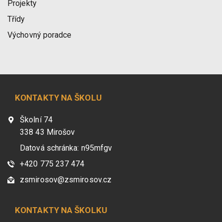
Projekty
Třídy
Výchovný poradce
KONTAKTY NA ŠKOLU
Školní 74
338 43 Mirošov
Datová schránka: n95mfgv
+420 775 237 474
zsmirosov@zsmirosov.cz
KONTAKTY NA ŠKOLKU