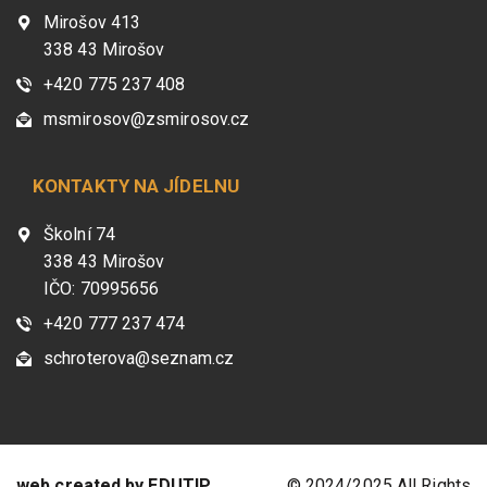
Mirošov 413
338 43 Mirošov
+420 775 237 408
msmirosov@zsmirosov.cz
KONTAKTY NA JÍDELNU
Školní 74
338 43 Mirošov
IČO: 70995656
+420 777 237 474
schroterova@seznam.cz
web created by EDUTIP
© 2024/2025 All Rights