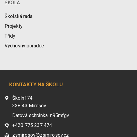
ŠKOLA
Školská rada
Projekty
Třídy
Výchovný poradce
KONTAKTY NA ŠKOLU
Školní 74
338 43 Mirošov
Datová schránka: n95mfgv
+420 775 237 474
zsmirosov@zsmirosov.cz