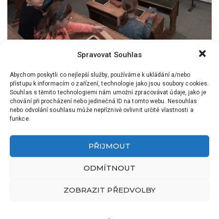
Spravovat Souhlas
Abychom poskytli co nejlepší služby, používáme k ukládání a/nebo
PŘEDCHOZÍ
DALŠÍ
přístupu k informacím o zařízení, technologie jako jsou soubory cookies.
PODZIMNÍ TVORBA VE 2.A
ZÁŘÍ V 1.B
Souhlas s těmito technologiemi nám umožní zpracovávat údaje, jako je
chování při procházení nebo jedinečná ID na tomto webu. Nesouhlas
nebo odvolání souhlasu může nepříznivě ovlivnit určité vlastnosti a
funkce.
PŘIJMOUT
ODMÍTNOUT
ZOBRAZIT PŘEDVOLBY
Školní aktuality