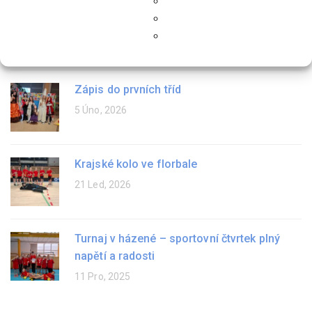
Sportovní turnaj v ZŠ Hrádek
9 Dub, 2026
Zápis do prvních tříd
5 Úno, 2026
Krajské kolo ve florbale
21 Led, 2026
Turnaj v házené – sportovní čtvrtek plný
napětí a radosti
11 Pro, 2025