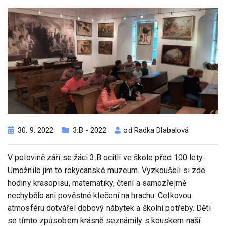
30. 9. 2022
3.B - 2022
od
Radka Dlabalová
V polovině září se žáci 3.B ocitli ve škole před 100 lety.
Umožnilo jim to rokycanské muzeum. Vyzkoušeli si zde
hodiny krasopisu, matematiky, čtení a samozřejmě
nechybělo ani pověstné klečení na hrachu. Celkovou
atmosféru dotvářel dobový nábytek a školní potřeby. Děti
se tímto způsobem krásně seznámily s kouskem naší