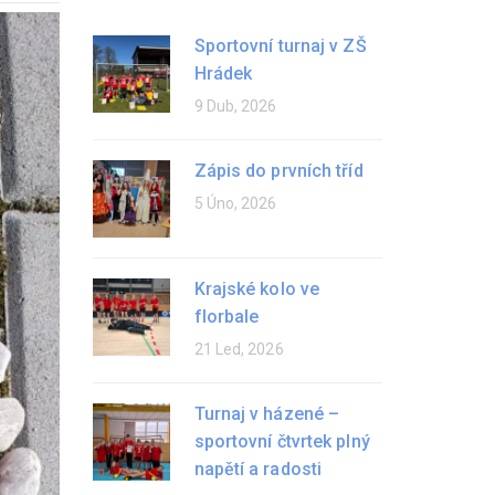
Sportovní turnaj v ZŠ
Hrádek
9 Dub, 2026
Zápis do prvních tříd
5 Úno, 2026
Krajské kolo ve
florbale
21 Led, 2026
Turnaj v házené –
sportovní čtvrtek plný
napětí a radosti