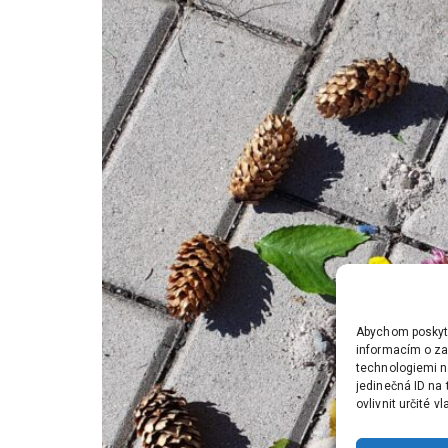
Abychom poskytli
informacím o zař
technologiemi n
jedinečná ID na
ovlivnit určité v