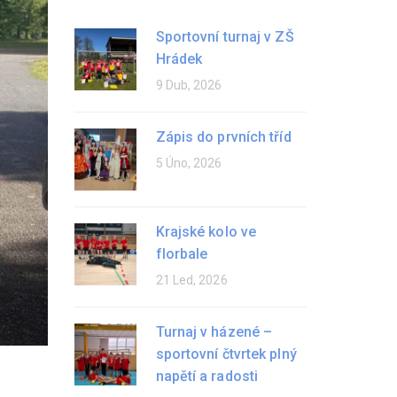
Sportovní turnaj v ZŠ
Hrádek
9 Dub, 2026
Zápis do prvních tříd
5 Úno, 2026
Krajské kolo ve
florbale
21 Led, 2026
Turnaj v házené –
sportovní čtvrtek plný
napětí a radosti