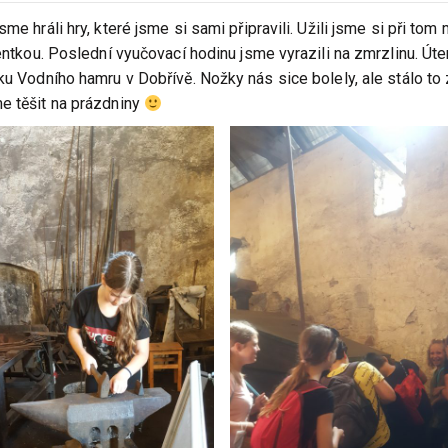
me hráli hry, které jsme si sami připravili. Užili jsme si při to
tentkou. Poslední vyučovací hodinu jsme vyrazili na zmrzlinu. Úte
ku Vodního hamru v Dobřívě. Nožky nás sice bolely, ale stálo to 
e těšit na prázdniny