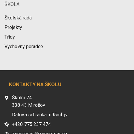
ŠKOLA
Školská rada
Projekty
Třídy
Výchovný poradce
KONTAKTY NA ŠKOLU
Školní 74
338 43 Mirošov
Datová schránka: n95mfgv
+420 775 237 474
zsmirosov@zsmirosov.cz