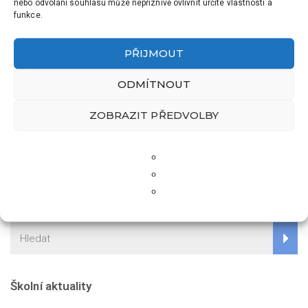
nebo odvolání souhlasu může nepříznivě ovlivnit určité vlastnosti a
funkce.
PŘIJMOUT
ODMÍTNOUT
PŘEDCHOZÍ
DALŠÍ
NAŠE VÝLETY – RYBIČKY A
ROZLOUČENÍ S
ZOBRAZIT PŘEDVOLBY
LVÍČATA
PŘEDŠKOLÁKY
Školní aktuality