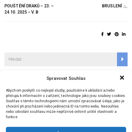
POUŠTĚNÍ DRAKŮ – 23. –
BRUSLENÍ
24.10. 2025 – V. B
Spravovat Souhlas
Školní aktuality
Abychom poskytli co nejlepší služby, používáme k ukládání a/nebo
přístupu k informacím o zařízení, technologie jako jsou soubory cookies.
Sportovní turnaj v ZŠ Hrádek
Souhlas s těmito technologiemi nám umožní zpracovávat údaje, jako je
9 Dub, 2026
chování při procházení nebo jedinečná ID na tomto webu. Nesouhlas
nebo odvolání souhlasu může nepříznivě ovlivnit určité vlastnosti a
funkce.
Zápis do prvních tříd