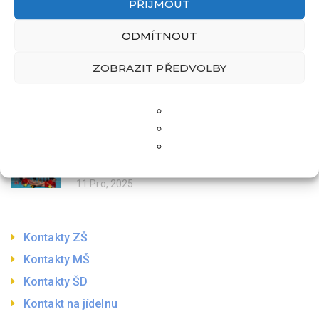
PŘIJMOUT
5 Úno, 2026
ODMÍTNOUT
ZOBRAZIT PŘEDVOLBY
Krajské kolo ve florbale
21 Led, 2026
Turnaj v házené – sportovní čtvrtek plný
napětí a radosti
11 Pro, 2025
Kontakty ZŠ
Kontakty MŠ
Kontakty ŠD
Kontakt na jídelnu