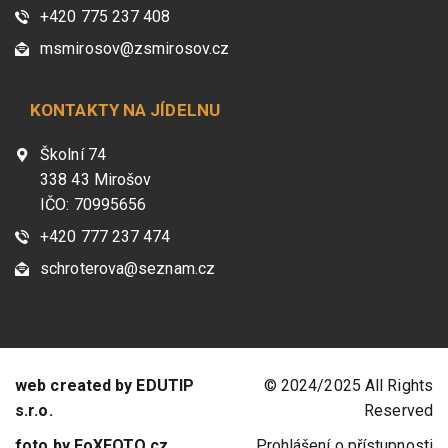
+420 775 237 408
msmirosov@zsmirosov.cz
KONTAKTY NA JÍDELNU
Školní 74
338 43 Mirošov
IČO: 70995656
+420 777 237 474
schroterova@seznam.cz
web created by EDUTIP
© 2024/2025 All Rights
s.r.o.
Reserved
foto by FoXFOTO.cz
Prohlášení o přístupnosti