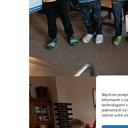
Abychom poskytli
informacím o zař
technologiemi n
jedinečná ID na
ovlivnit určité v