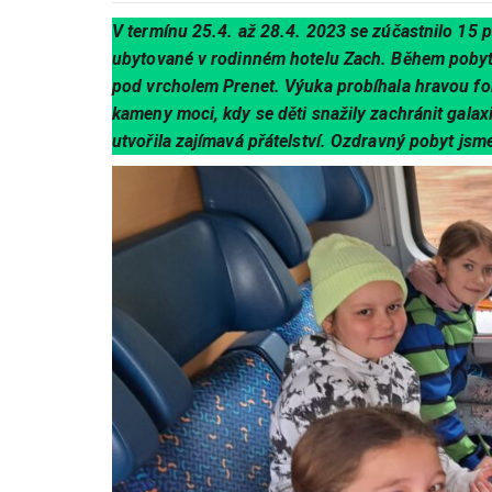
V termínu 25.4. až 28.4. 2023 se zúčastnilo 15 
ubytované v rodinném hotelu Zach. Během pobytu
pod vrcholem Prenet. Výuka probíhala hravou fo
kameny moci, kdy se děti snažily zachránit galax
utvořila zajímavá přátelství. Ozdravný pobyt jsme 