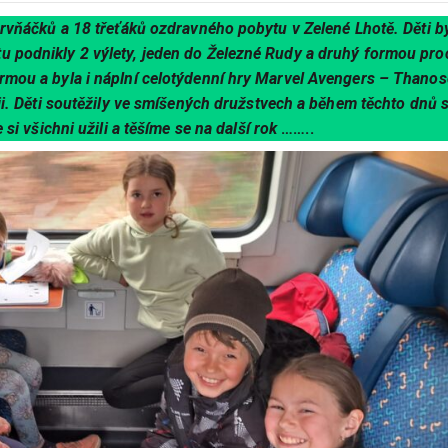
prvňáčků a 18 třeťáků ozdravného pobytu v Zelené Lhotě. Děti b
 podnikly 2 výlety, jeden do Železné Rudy a druhý formou pr
rmou a byla i náplní celotýdenní hry Marvel Avengers – Thano
ii. Děti soutěžily ve smíšených družstvech a během těchto dnů 
si všichni užili a těšíme se na další rok
……..