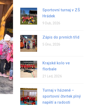
Sportovní turnaj v ZŠ
Hrádek
9 Dub, 2026
Zápis do prvních tříd
5 Úno, 2026
Krajské kolo ve
florbale
21 Led, 2026
Turnaj v házené –
sportovní čtvrtek plný
napětí a radosti