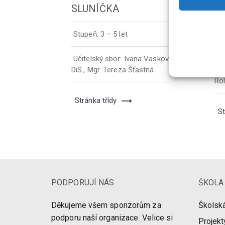
SLUNÍČKA
V
Stupeň:
3 – 5 let
St
Učitelský sbor:
Ivana Vasková,
Uč
DiS.
,
Mgr. Tereza Šťastná
Mi
Rol
Stránka třídy
St
PODPORUJÍ NÁS
ŠKOLA
Děkujeme všem sponzorům za
Školská
podporu naší organizace. Velice si
Projekt