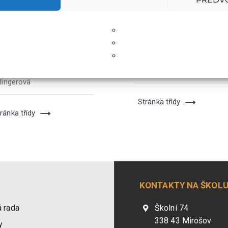
ČELIČKY
RYBIČKY
upeň:
3 – 5 let
Stupeň:
4 – 6 let
itelský sbor:
Naděžda
Učitelský sbor:
Romana
chálková
,
Bc. Klára
Týcová
,
Lenka Hodková
lingerová
Stránka třídy
ránka třídy
KONTAKTY NA ŠKOL
 rada
Školní 74
338 43 Mirošov
y