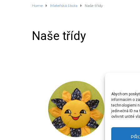
Home
Mateřská škola
Naše třídy
Naše třídy
Abychom poskytli
informacím o zař
technologiemi n
jedinečná ID na
ovlivnit určité v
PŘ