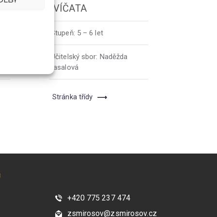
LVÍČATA
Stupeň:
5 – 6 let
Učitelský sbor:
Naděžda
Kasalová
Stránka třídy
U
+420 775 237 474
zsmirosov@zsmirosov.cz