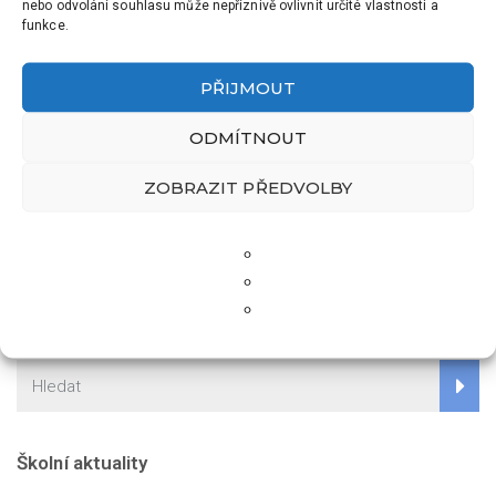
nebo odvolání souhlasu může nepříznivě ovlivnit určité vlastnosti a
funkce.
PŘIJMOUT
ODMÍTNOUT
PŘEDCHOZÍ
DALŠÍ
ZOBRAZIT PŘEDVOLBY
SPORTOVNÍ DEN MLÁDEŽE
ADAPTAČNÍ KURZ ŠUMAVA
– 18. 9. 2025 – V. B
Školní aktuality