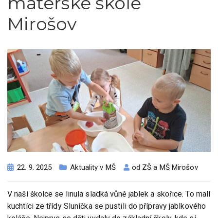
mateřské škole
Mirošov
22. 9. 2025
Aktuality v MŠ
od
ZŠ a MŠ Mirošov
V naší školce se linula sladká vůně jablek a skořice. To malí
kuchtíci ze třídy Sluníčka se pustili do přípravy jablkového