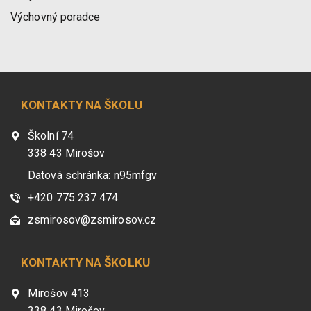
Výchovný poradce
KONTAKTY NA ŠKOLU
Školní 74
338 43 Mirošov
Datová schránka: n95mfgv
+420 775 237 474
zsmirosov@zsmirosov.cz
KONTAKTY NA ŠKOLKU
Mirošov 413
338 43 Mirošov