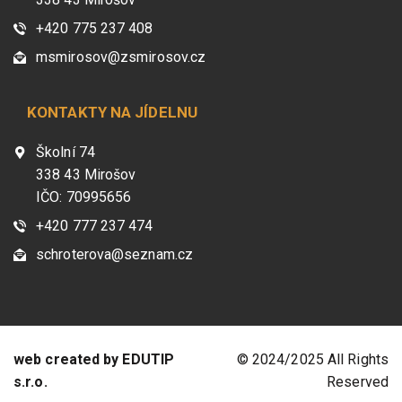
+420 775 237 408
msmirosov@zsmirosov.cz
KONTAKTY NA JÍDELNU
Školní 74
338 43 Mirošov
IČO: 70995656
+420 777 237 474
schroterova@seznam.cz
web created by EDUTIP
© 2024/2025 All Rights
s.r.o.
Reserved