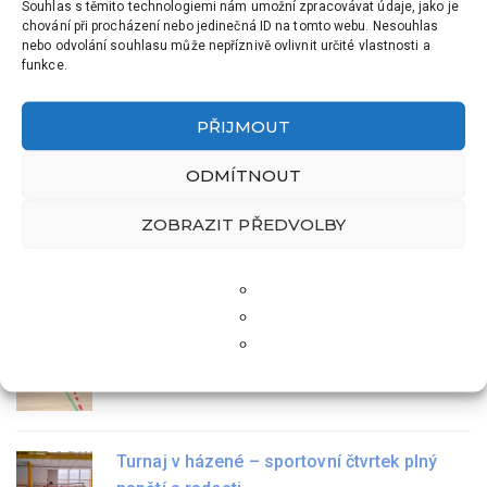
Souhlas s těmito technologiemi nám umožní zpracovávat údaje, jako je
chování při procházení nebo jedinečná ID na tomto webu. Nesouhlas
Školní aktuality
nebo odvolání souhlasu může nepříznivě ovlivnit určité vlastnosti a
funkce.
Sportovní turnaj v ZŠ Hrádek
PŘIJMOUT
9 Dub, 2026
ODMÍTNOUT
ZOBRAZIT PŘEDVOLBY
Zápis do prvních tříd
5 Úno, 2026
Krajské kolo ve florbale
21 Led, 2026
Turnaj v házené – sportovní čtvrtek plný