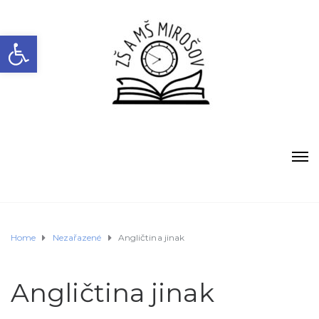
Open toolbar
Home
Nezařazené
Angličtina jinak
Angličtina jinak