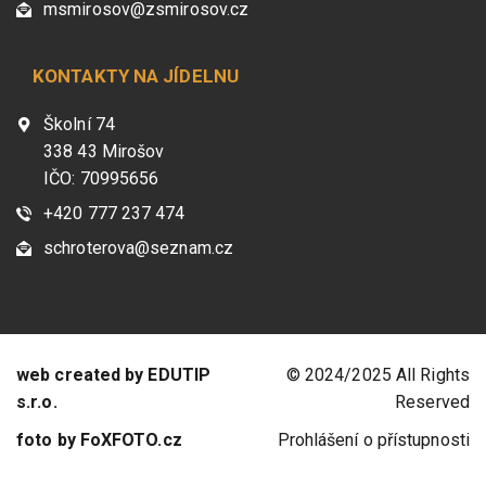
msmirosov@zsmirosov.cz
KONTAKTY NA JÍDELNU
Školní 74
338 43 Mirošov
IČO: 70995656
+420 777 237 474
schroterova@seznam.cz
web created by EDUTIP
© 2024/2025 All Rights
s.r.o.
Reserved
foto by FoXFOTO.cz
Prohlášení o přístupnosti