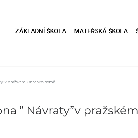
ZÁKLADNÍ ŠKOLA
MATEŘSKÁ ŠKOLA
aty”v pražském Obecním domě.
ona ” Návraty”v pražské