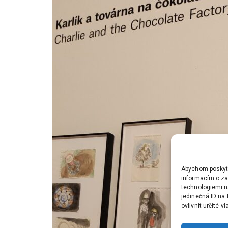
Abychom poskytli
informacím o zař
technologiemi n
jedinečná ID na
ovlivnit určité v