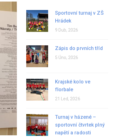
Sportovní turnaj v ZŠ
Hrádek
9 Dub, 2026
Zápis do prvních tříd
5 Úno, 2026
Krajské kolo ve
florbale
21 Led, 2026
Turnaj v házené –
sportovní čtvrtek plný
napětí a radosti