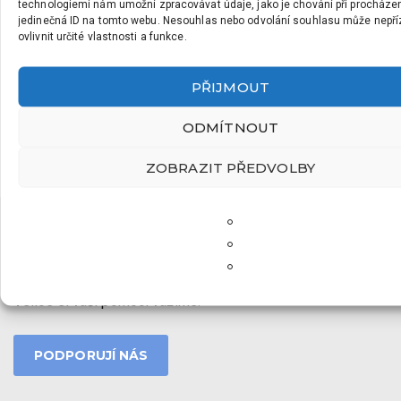
technologiemi nám umožní zpracovávat údaje, jako je chování při procháze
jedinečná ID na tomto webu. Nesouhlas nebo odvolání souhlasu může nepří
Kontakty ZŠ
ovlivnit určité vlastnosti a funkce.
Kontakty MŠ
PŘIJMOUT
Kontakty ŠD
Kontakt na jídelnu
ODMÍTNOUT
ZOBRAZIT PŘEDVOLBY
PODPORUJÍ NÁS
Děkujeme všem sponzorům za podporu naší organizace.
Velice si vaší pomoci vážíme.
PODPORUJÍ NÁS