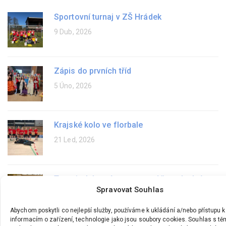
Sportovní turnaj v ZŠ Hrádek
9 Dub, 2026
Zápis do prvních tříd
5 Úno, 2026
Krajské kolo ve florbale
21 Led, 2026
Turnaj v házené – sportovní čtvrtek plný
Spravovat Souhlas
napětí a radosti
11 Pro, 2025
Abychom poskytli co nejlepší služby, používáme k ukládání a/nebo přístupu k
informacím o zařízení, technologie jako jsou soubory cookies. Souhlas s tě