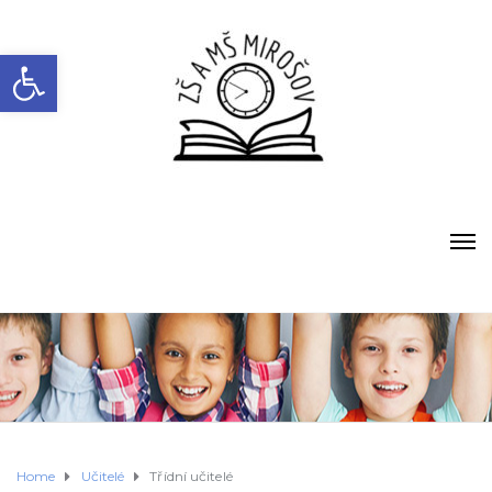
Open toolbar
Home
Učitelé
Třídní učitelé