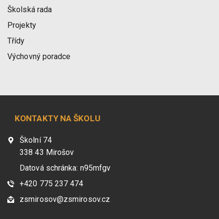
Školská rada
Projekty
Třídy
Výchovný poradce
KONTAKTY NA ŠKOLU
Školní 74
338 43 Mirošov
Datová schránka: n95mfgv
+420 775 237 474
zsmirosov@zsmirosov.cz