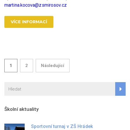
martina.kocova@zsmirosov.cz
VÍCE INFORMACÍ
Stránkování
1
2
Následující
příspěvků
Školní aktuality
Sportovní turnaj v ZŠ Hrádek