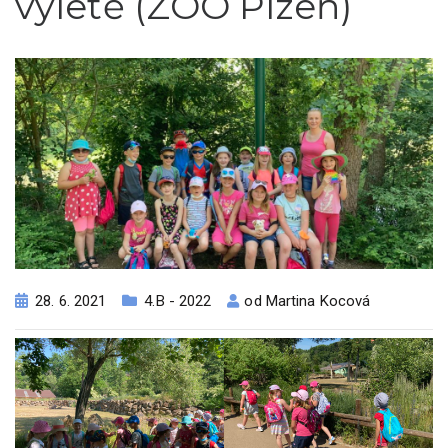
výletě (ZOO Plzeň)
28. 6. 2021
4.B - 2022
od
Martina Kocová