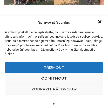
Spravovat Souhlas
PŘEDCHOZÍ
DALŠÍ
DRUHÁCI NA ŠKOLNÍM
VÝLET DO ROKYCAN
Abychom poskytli co nejlepší služby, používáme k ukládání a/nebo
VÝLETĚ
přístupu k informacím o zařízení, technologie jako jsou soubory cookies.
Souhlas s těmito technologiemi nám umožní zpracovávat údaje, jako je
chování při procházení nebo jedinečná ID na tomto webu. Nesouhlas
nebo odvolání souhlasu může nepříznivě ovlivnit určité vlastnosti a
funkce.
PŘIJMOUT
ODMÍTNOUT
ZOBRAZIT PŘEDVOLBY
Školní aktuality
Sportovní turnaj v ZŠ Hrádek