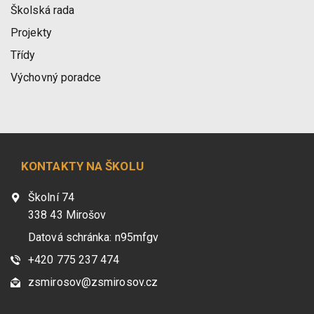
Školská rada
Projekty
Třídy
Výchovný poradce
KONTAKTY NA ŠKOLU
Školní 74
338 43 Mirošov
Datová schránka: n95mfgv
+420 775 237 474
zsmirosov@zsmirosov.cz