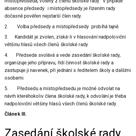
místopředseda, volený z členů školské rady. V případě
absence předsedy i místopředsedy je řízením rady
dočasně pověřen nejstarší člen rady.
2. Volba předsedy a místopředsedy probíhá tajně.
3. Kandidát je zvolen, získá-li v hlasování nadpoloviční
většinu hlasů všech členů školské rady.
4. Předseda svolává a vede zasedání školské rady,
organizuje jeho přípravu, řídí činnost školské rady a
zastupuje ji navenek, při jednání s ředitelem školy a dalšími
osobami.
5. Předsedu a místopředsedu je možné odvolat na
návrh kteréhokoliv člena školské rady, k odvolání je třeba
nadpoloviční většiny hlasů všech členů školské rady.
Článek III.
Zasedání školské rady