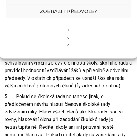
4. Školská rada je usnášeníschopná, je-li zasedání
přítomna nadpoloviční většina všech jejích členů fyzicky
ZOBRAZIT PŘEDVOLBY
nebo online. Zasedání může probíhat formou
videokonference. Člen připojený online se pro účely
usnášeníschopnosti a hlasování považuje za přítomného.
Identifikace člena probíhá vizuálně, nebo hlasem na
začátku přenosu. Školská rada přijímá rozhodnutí
nadpoloviční většinou hlasů všech svých členů při
schvalování výroční zprávy o činnosti školy, školního řádu a
pravidel hodnocení vzdělávání žáků a při volbě a odvolání
předsedy. V ostatních případech se usnáší školská rada
většinou hlasů přítomných členů (fyzicky nebo online).
5. Pokud se školská rada neusnese jinak, o
předloženém návrhu hlasují členové školské rady
zdvižením ruky. Hlasy všech členů školské rady jsou si
rovny, hlasování člena při zasedání školské rady je
nezastupitelné. Ředitel školy ani jiní přizvaní hosté
nemohou hlasovat. Pokud ředitel školy na zasedání rady