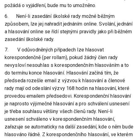
požádá o vyjádření, bude mu to umožněno.
6. Není-li zasedání školské rady možné běžným
způsobem, lze jej nahradit jednáním online. Svolání, jednání
a hlasování online se řídí stejnými pravidly jako při běžném
zasedání školské rady.
7. V odůvodněných případech lze hlasovat
korespondenčně (per rollam), pokud žádný člen rady
nevysloví nesouhlas s korespondenčním hlasováním a to
do termínu konce hlasování. Hlasování začíná tím, že
předseda rozešle email z výzvou k hlasování a členové
rady mají od odeslání výzvy 168 hodin na hlasování, které
provedou emailem předsedovi. Korespondenční hlasování
je naprosto výjimečné hlasování a pro schválení usnesení
je třeba souhlasu většiny všech členů rady. Není-li
usnesení schváleno v korespondenčním hlasování,
zařazuje se automaticky na další zasedání, kde o něm bude
hlasováno řádně. Z korespondenčního hlasování, ve kterém