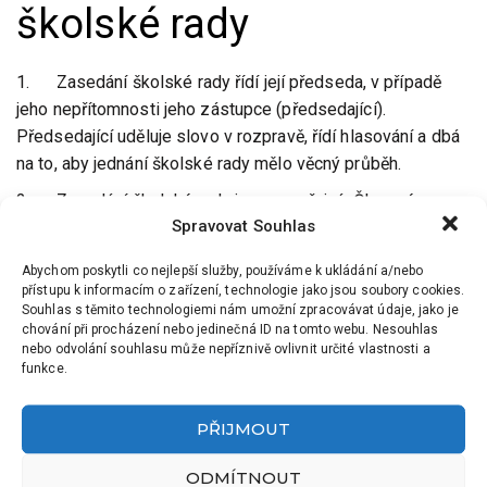
školské rady
1. Zasedání školské rady řídí její předseda, v případě
jeho nepřítomnosti jeho zástupce (předsedající).
Předsedající uděluje slovo v rozpravě, řídí hlasování a dbá
na to, aby jednání školské rady mělo věcný průběh.
2. Zasedání školské rady jsou neveřejná. Členové
Spravovat Souhlas
školské rady se mohou dohodnout na přizvání jiných osob
hlasováním.
Abychom poskytli co nejlepší služby, používáme k ukládání a/nebo
přístupu k informacím o zařízení, technologie jako jsou soubory cookies.
3. Ředitel školy nebo jím pověřený zástupce je povinen
Souhlas s těmito technologiemi nám umožní zpracovávat údaje, jako je
zúčastnit se zasedání školské rady na vyzvání jejího
chování při procházení nebo jedinečná ID na tomto webu. Nesouhlas
předsedy. Ředitel školy je povinen umožnit školské radě
nebo odvolání souhlasu může nepříznivě ovlivnit určité vlastnosti a
funkce.
přístup k informacím o škole, zejména k dokumentaci školy.
Informace chráněné podle zvláštních právních předpisů
PŘIJMOUT
poskytne ředitel školy školské radě pouze za podmínek
stanovených takovými zvláštními právními předpisy.
ODMÍTNOUT