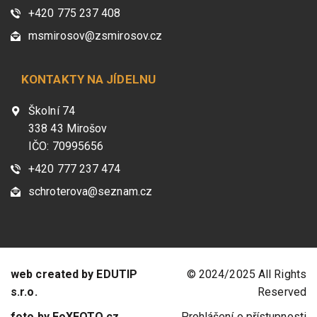
+420 775 237 408
msmirosov@zsmirosov.cz
KONTAKTY NA JÍDELNU
Školní 74
338 43 Mirošov
IČO: 70995656
+420 777 237 474
schroterova@seznam.cz
web created by EDUTIP
© 2024/2025 All Rights
s.r.o.
Reserved
foto by FoXFOTO.cz
Prohlášení o přístupnosti