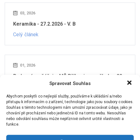
03, 2026
Keramika - 27.2.2026 - V. B
Celý článek
01, 2026
Budoucí prvňáčci z MŠ Příkosice ve škole - 22.
1. 2026 - V. B
Spravovat Souhlas
Celý článek
Abychom poskytli co nejlepší služby, používáme k ukládání a/nebo
přístupu k informacím o zařízení, technologie jako jsou soubory cookies.
Souhlas s těmito technologiemi nám umožní zpracovávat údaje, jako je
chování při procházení nebo jedinečná ID na tomto webu. Nesouhlas
nebo odvolání souhlasu může nepříznivě ovlivnit určité vlastnosti a
funkce.
01, 2026
Třída plná pohody - preventivní program - 21. 1.