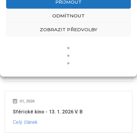
PŘIJMOUT
2026 - V. B
Celý článek
ODMÍTNOUT
ZOBRAZIT PŘEDVOLBY
01, 2026
Bezpečnost v on-line prostředí - první a druhá
část (preventivní program) - 13. 1. 2026 - V. B
Celý článek
01, 2026
Sférické kino - 13. 1. 2026 V. B
Celý článek