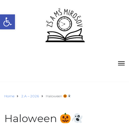
Open toolbar
Home
2.A – 2026
Haloween
Haloween