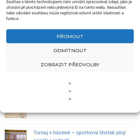
Souhlas s těmito technologiemi nám umožní zpracovávat údaje, jako je
chování při procházení nebo jedinečná ID na tomto webu. Nesouhlas
Školní aktuality
nebo odvolání souhlasu může nepříznivě ovlivnit určité vlastnosti a
funkce.
Sportovní turnaj v ZŠ Hrádek
PŘIJMOUT
9 Dub, 2026
ODMÍTNOUT
ZOBRAZIT PŘEDVOLBY
Zápis do prvních tříd
5 Úno, 2026
Krajské kolo ve florbale
21 Led, 2026
Turnaj v házené – sportovní čtvrtek plný